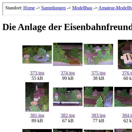
Die Anlage der Eisenbahnfreun
373.jpg
374.jpg
375.jpg
376.
55 kB
99 kB
38 kB
60 
381.jpg
382.jpg
383.jpg
384.
89 kB
67 kB
77 kB
62 