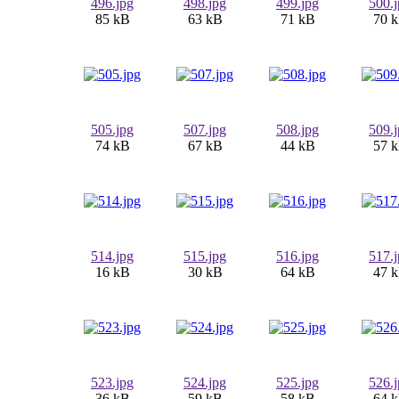
496.jpg
498.jpg
499.jpg
500.
85 kB
63 kB
71 kB
70 
505.jpg
507.jpg
508.jpg
509.
74 kB
67 kB
44 kB
57 
514.jpg
515.jpg
516.jpg
517.
16 kB
30 kB
64 kB
47 
523.jpg
524.jpg
525.jpg
526.
36 kB
59 kB
58 kB
64 