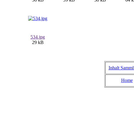
534.jpg
29 kB
Inhalt Samm
Home