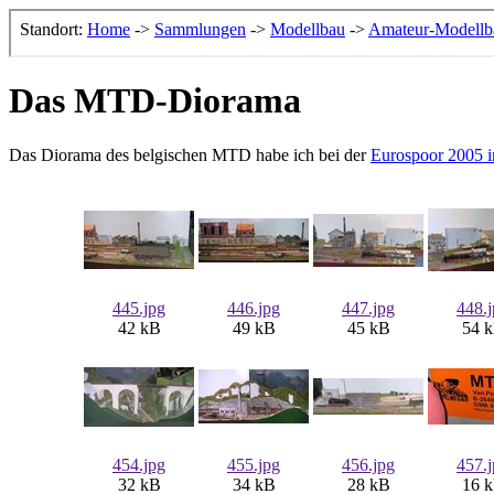
Das MTD-Diorama
Das Diorama des belgischen MTD habe ich bei der
Eurospoor 2005 
445.jpg
446.jpg
447.jpg
448.
42 kB
49 kB
45 kB
54 
454.jpg
455.jpg
456.jpg
457.
32 kB
34 kB
28 kB
16 