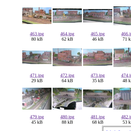
463.jpg
464.jpg
465.jpg
466.
80 kB
62 kB
46 kB
71 
471.jpg
472.jpg
473.jpg
474.
29 kB
64 kB
35 kB
48 
479.jpg
480.jpg
481.jpg
482.
45 kB
88 kB
68 kB
53 