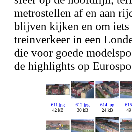
metrostellen af en aan ri
blijven kijken en om iets
treinverkeer in een Lond
die voor goede modelspoo
de highlights op Eurospo
611.jpg
612.jpg
614.jpg
615
42 kB
30 kB
24 kB
49