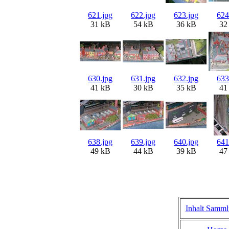
621.jpg
622.jpg
623.jpg
624
31 kB
54 kB
36 kB
32
630.jpg
631.jpg
632.jpg
633
41 kB
30 kB
35 kB
41
638.jpg
639.jpg
640.jpg
641
49 kB
44 kB
39 kB
47
Inhalt Samm