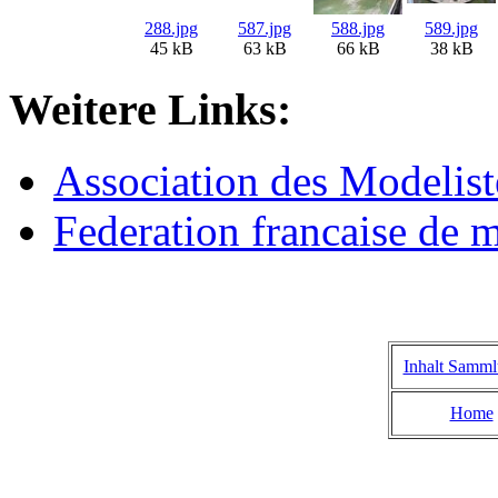
288.jpg
587.jpg
588.jpg
589.jpg
45 kB
63 kB
66 kB
38 kB
Weitere Links:
Association des Modelis
Federation francaise de 
Inhalt Samm
Home