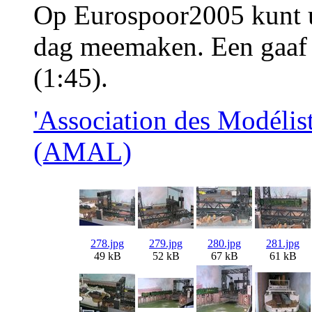
Op Eurospoor2005 kunt u
dag meemaken. Een gaaf s
(1:45).
'Association des Modéli
(AMAL)
278.jpg
279.jpg
280.jpg
281.jpg
49 kB
52 kB
67 kB
61 kB