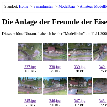
Die Anlage der Freunde der Ei
Dieses schöne Diorama habe ich bei der "Modellbahn" am 11.11.2006 
337.jpg
338.jpg
339.jpg
340.
105 kB
75 kB
78 kB
75 
345.jpg
346.jpg
347.jpg
348.
75 kB
90 kB
67 kB
72 