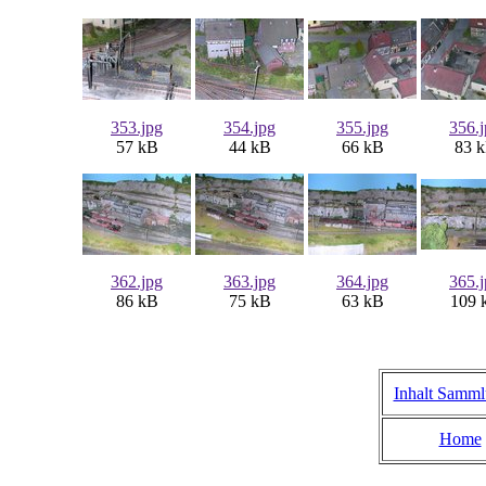
353.jpg
354.jpg
355.jpg
356.
57 kB
44 kB
66 kB
83 
362.jpg
363.jpg
364.jpg
365.
86 kB
75 kB
63 kB
109 
Inhalt Samm
Home