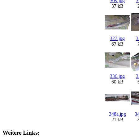
309.jpg
3
37 kB
327.jpg
3
67 kB
336.jpg
3
60 kB
348a.jpg
34
21 kB
Weitere Links: