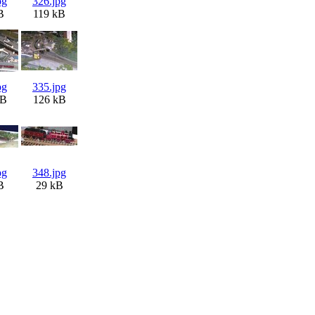
pg
326.jpg
B
119 kB
pg
335.jpg
kB
126 kB
pg
348.jpg
B
29 kB